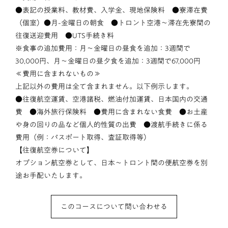
●表記の授業料、教材費、入学金、現地保険料 ●寮滞在費
（個室）●月-金曜日の朝食 ●トロント空港～滞在先寮間の
往復送迎費用 ●UTS手続き料
※食事の追加費用：月～金曜日の昼食を追加：3週間で
30,000円、月～金曜日の昼夕食を追加：3週間で67,000円
≪費用に含まれないもの≫
上記以外の費用は全て含まれません。以下例示します。
●往復航空運賃、空港諸税、燃油付加運賃、日本国内の交通
費 ●海外旅行保険料 ●費用に含まれない食費 ●お土産
や身の回りの品など個人的性質の出費 ●渡航手続きに係る
費用（例：パスポート取得、査証取得等）
【往復航空券について】
オプション航空券として、日本～トロント間の便航空券を別
途お手配いたします。
このコースについて問い合わせる