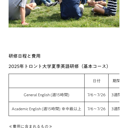
研修日程と費用
2025年トロント大学夏季英語研修（基本コース）
日付
期間
General English (週15時間)
7/6～7/26
3週間
Academic English (週15時間) ※中級以上
7/6～7/26
3週間
≪費用に含まれるもの≫