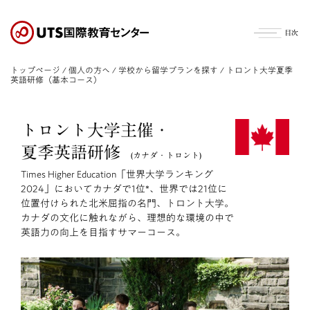
S
k
i
p
t
トップページ
/
個人の方へ
/
学校から留学プランを探す
/ トロント大学夏季
o
英語研修（基本コース）
t
h
e
トロント大学主催・
c
o
夏季英語研修
(カナダ・トロント)
n
t
Times Higher Education「世界大学ランキング
e
2024」においてカナダで1位*、世界では21位に
n
位置付けられた北米屈指の名門、トロント大学。
t
カナダの文化に触れながら、理想的な環境の中で
英語力の向上を目指すサマーコース。