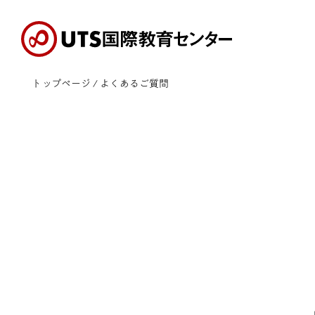
S
k
i
p
t
o
トップページ
/ よくあるご質問
t
h
e
c
o
n
t
e
n
t