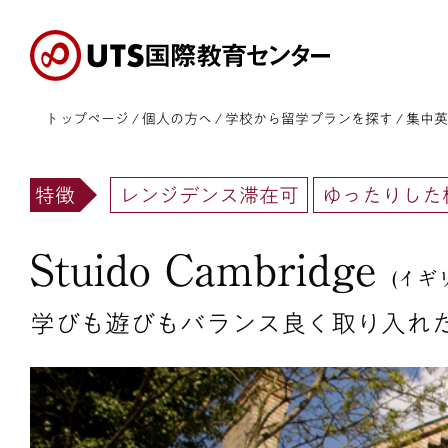
S
k
i
p
t
o
トップページ
/
個人の方へ
/
学校から留学プランを探す
/ 集中
t
h
e
c
特徴
レンジデンス滞在可
ゆったりした
o
n
t
Stuido Cambridge
e
(イギ
n
t
学びも遊びもバランス良く取り入れ